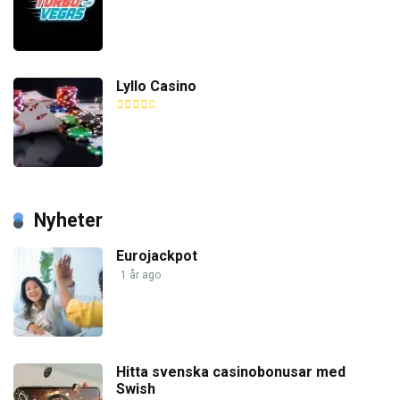
Lyllo Casino
Nyheter
Eurojackpot
1 år ago
Hitta svenska casinobonusar med
Swish