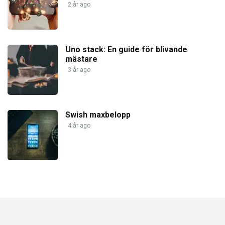
2 år ago
Uno stack: En guide för blivande
mästare
3 år ago
Swish maxbelopp
4 år ago