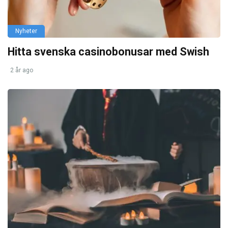
Nyheter
Hitta svenska casinobonusar med Swish
2 år ago