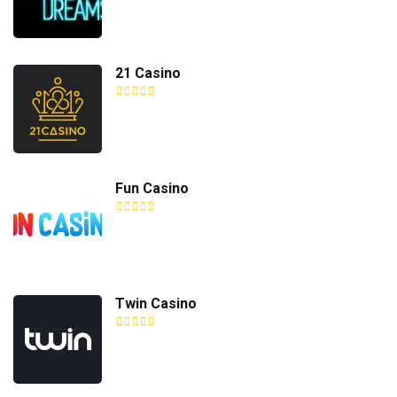
21 Casino
Fun Casino
Twin Casino