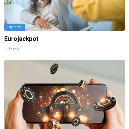
Nyheter
Eurojackpot
1 år ago