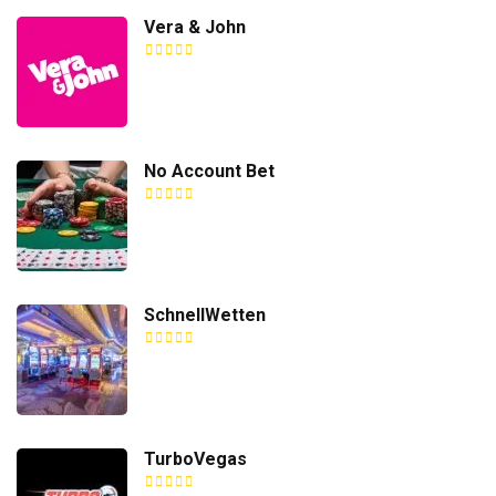
Vera & John
No Account Bet
SchnellWetten
TurboVegas